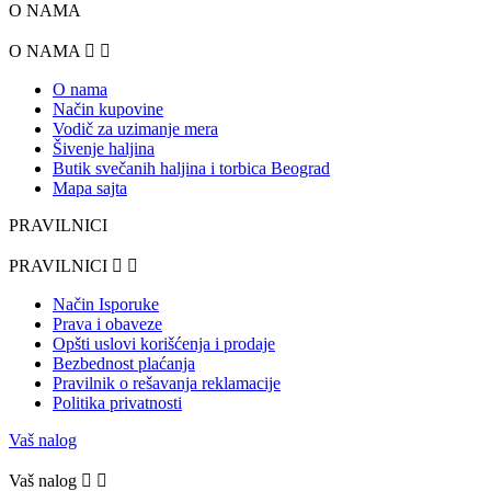
O NAMA
O NAMA


O nama
Način kupovine
Vodič za uzimanje mera
Šivenje haljina
Butik svečanih haljina i torbica Beograd
Mapa sajta
PRAVILNICI
PRAVILNICI


Način Isporuke
Prava i obaveze
Opšti uslovi korišćenja i prodaje
Bezbednost plaćanja
Pravilnik o rešavanja reklamacije
Politika privatnosti
Vaš nalog
Vaš nalog

