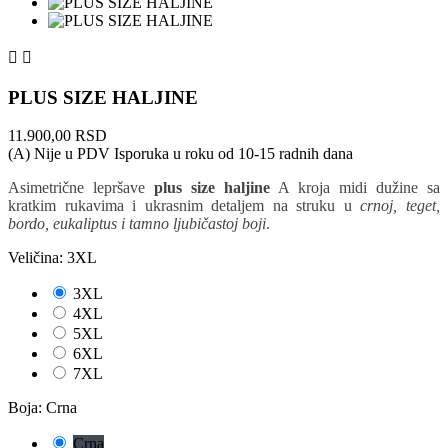


PLUS SIZE HALJINE
11.900,00 RSD
(A) Nije u PDV
Isporuka u roku od 10-15 radnih dana
Asimetrične lepršave
plus size haljine
A kroja midi dužine sa
kratkim rukavima i ukrasnim detaljem na struku u
crnoj, teget,
bordo, eukaliptus i tamno ljubičastoj boji
.
Veličina: 3XL
3XL
4XL
5XL
6XL
7XL
Boja: Crna
Crna