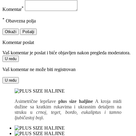
*
Komentar
*
Obavezna polja
Otkaži
Pošalji
Komentar poslat
Vaš komentar je poslat i biće objavljen nakon pregleda moderatora.
U redu
Vaš komentar ne može biti registrovan
U redu
Asimetrične lepršave
plus size haljine
A kroja midi
dužine sa kratkim rukavima i ukrasnim detaljem na
struku u
crnoj, teget, bordo, eukaliptus i tamno
ljubičastoj boji
.