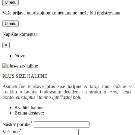
U redu
Vaša prijava nepristojnog komentara ne može biti registrovana
U redu
Napišite komentar
×
Novo
PLUS SIZE HALJINE
Asimetrične lepršave
plus size haljine
A kroja midi dužine sa
kratkim rukavima i ukrasnim detaljem na struku u
crnoj, teget,
bordo, eukaliptus i tamno ljubičastoj boji
.
Kvalitet haljine:
Brzina dostave:
*
Naslov poruke
*
Vaše ime