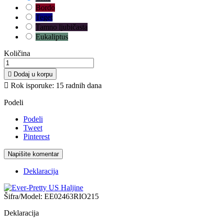
Bordo
Teget
Tamno ljubičasta
Eukaliptus
Količina

Dodaj u korpu

Rok isporuke: 15 radnih dana
Podeli
Podeli
Tweet
Pinterest
Napišite komentar
Deklaracija
Šifra/Model:
EE02463RIO215
Deklaracija