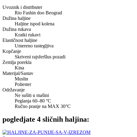
Uvoznik i distributer
Rio Fashin doo Beograd
Dužina haljine
Haljine ispod kolena
Dužina rukava
Kratki rukavi
Elastičnost haljine
Umereno rastegljiva
Kopčanje
Skriveni rajsferšlus pozadi
Zemlja porekla
Kina
Materijal/Sastav
Muslin
Poliester
Održavanje
Ne sušiti u mašini
Peglanja 60–80 °C
Ručno pranje na MAX 30°C
pogledjate 4 sličnih haljina: