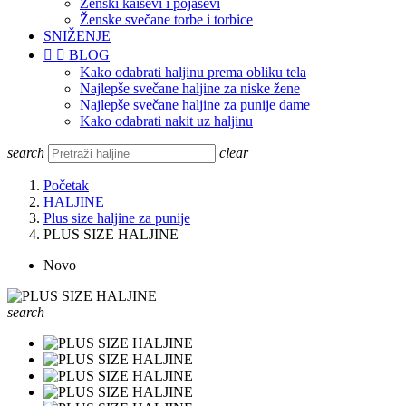
Ženski kaiševi i pojasevi
Ženske svečane torbe i torbice
SNIŽENJE


BLOG
Kako odabrati haljinu prema obliku tela
Najlepše svečane haljine za niske žene
Najlepše svečane haljine za punije dame
Kako odabrati nakit uz haljinu
search
clear
Početak
HALJINE
Plus size haljine za punije
PLUS SIZE HALJINE
Novo
search