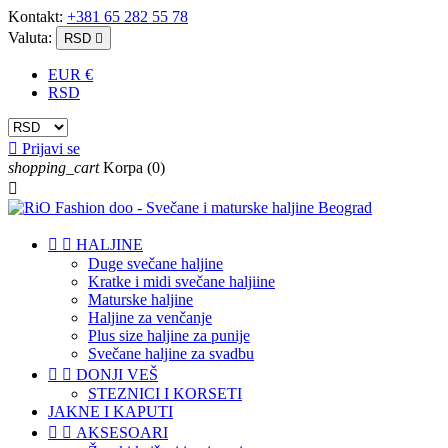
Kontakt:
+381 65 282 55 78
Valuta:
RSD

EUR €
RSD

Prijavi se
shopping_cart
Korpa
(0)



HALJINE
Duge svečane haljine
Kratke i midi svečane haljiine
Maturske haljine
Haljine za venčanje
Plus size haljine za punije
Svečane haljine za svadbu


DONJI VEŠ
STEZNICI I KORSETI
JAKNE I KAPUTI


AKSESOARI