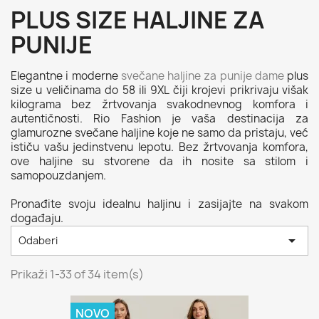
PLUS SIZE HALJINE ZA
PUNIJE
Elegantne i moderne
svečane haljine za punije dame
plus
size u veličinama do 58 ili 9XL čiji krojevi prikrivaju višak
kilograma bez žrtvovanja svakodnevnog komfora i
autentičnosti. Rio Fashion je vaša destinacija za
glamurozne svečane haljine koje ne samo da pristaju, već
ističu vašu jedinstvenu lepotu. Bez žrtvovanja komfora,
ove haljine su stvorene da ih nosite sa stilom i
samopouzdanjem.
Pronađite svoju idealnu haljinu i zasijajte na svakom
događaju.

Odaberi
Prikaži 1-33 of 34 item(s)
NOVO