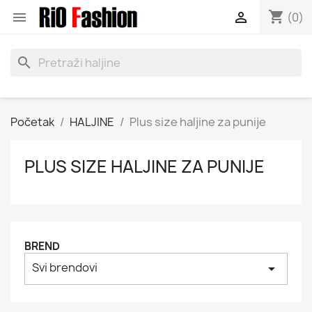
shopping_cart


(0)
search
Početak
HALJINE
Plus size haljine za punije
PLUS SIZE HALJINE ZA PUNIJE
BREND
Svi brendovi
arrow_drop_down