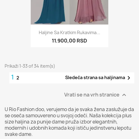
Haljine Sa Kratkim Rukavima...
11.900,00 RSD
Prikaži 1-33 of 34 item(s)
1

Sledeća strana sa haljinama
2
Vrati se na vrh stranice

U Rio Fashion doo, verujemo da je svaka žena zaslužuje da
se oseća samouvereno u svojoj odeći. Naša kolekcija plus
size haljina za punije dame pruža izbor elegantnih,
modernih i udobnih komada koji ističu jedinstvenu lepotu
svake dame.