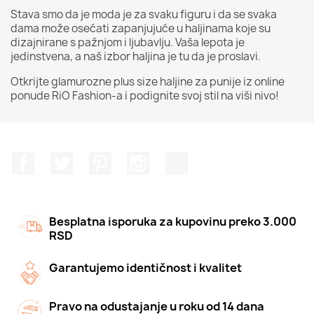
Stava smo da je moda je za svaku figuru i da se svaka
dama može osećati zapanjujuće u haljinama koje su
dizajnirane s pažnjom i ljubavlju. Vaša lepota je
jedinstvena, a naš izbor haljina je tu da je proslavi.
Otkrijte glamurozne plus size haljine za punije iz online
ponude RiO Fashion-a i podignite svoj stil na viši nivo!
Facebook
Twitter
Pinterest
Instagram
TikTok
Besplatna isporuka za kupovinu preko 3.000
RSD
Garantujemo identičnost i kvalitet
Pravo na odustajanje u roku od 14 dana