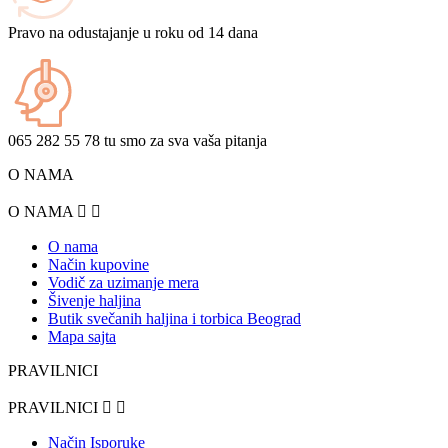
Pravo na odustajanje u roku od 14 dana
065 282 55 78 tu smo za sva vaša pitanja
O NAMA
O NAMA


O nama
Način kupovine
Vodič za uzimanje mera
Šivenje haljina
Butik svečanih haljina i torbica Beograd
Mapa sajta
PRAVILNICI
PRAVILNICI


Način Isporuke