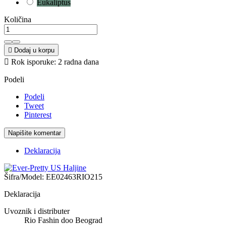
Eukaliptus
Količina

Dodaj u korpu

Rok isporuke: 2 radna dana
Podeli
Podeli
Tweet
Pinterest
Napišite komentar
Deklaracija
Šifra/Model:
EE02463RIO215
Deklaracija
Uvoznik i distributer
Rio Fashin doo Beograd