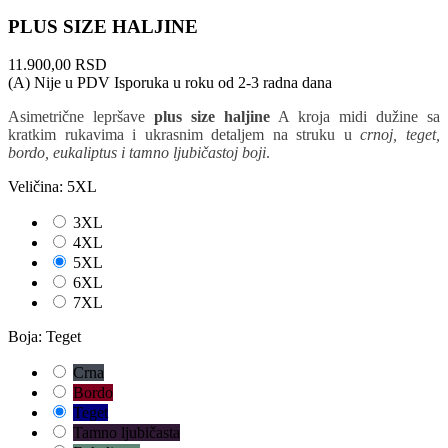
PLUS SIZE HALJINE
11.900,00 RSD
(A) Nije u PDV
Isporuka u roku od 2-3 radna dana
Asimetrične lepršave
plus size haljine
A kroja midi dužine sa
kratkim rukavima i ukrasnim detaljem na struku u
crnoj, teget,
bordo, eukaliptus i tamno ljubičastoj boji
.
Veličina: 5XL
3XL
4XL
5XL
6XL
7XL
Boja: Teget
Crna
Bordo
Teget
Tamno ljubičasta