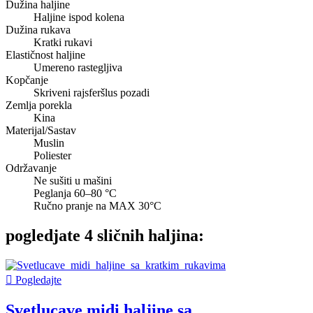
Dužina haljine
Haljine ispod kolena
Dužina rukava
Kratki rukavi
Elastičnost haljine
Umereno rastegljiva
Kopčanje
Skriveni rajsferšlus pozadi
Zemlja porekla
Kina
Materijal/Sastav
Muslin
Poliester
Održavanje
Ne sušiti u mašini
Peglanja 60–80 °C
Ručno pranje na MAX 30°C
pogledjate 4 sličnih haljina:

Pogledajte
Svetlucave midi haljine sa...