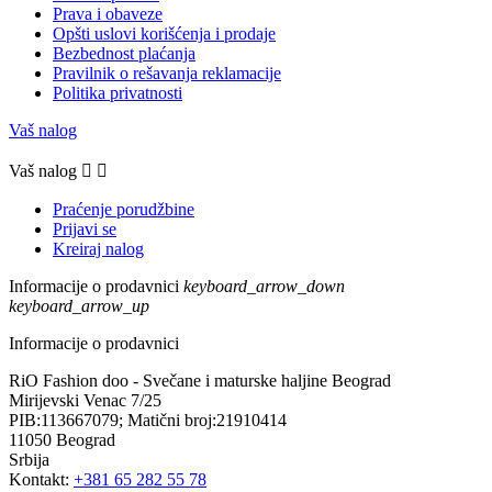
Prava i obaveze
Opšti uslovi korišćenja i prodaje
Bezbednost plaćanja
Pravilnik o rešavanja reklamacije
Politika privatnosti
Vaš nalog
Vaš nalog


Praćenje porudžbine
Prijavi se
Kreiraj nalog
Informacije o prodavnici
keyboard_arrow_down
keyboard_arrow_up
Informacije o prodavnici
RiO Fashion doo - Svečane i maturske haljine Beograd
Mirijevski Venac 7/25
PIB:113667079; Matični broj:21910414
11050 Beograd
Srbija
Kontakt:
+381 65 282 55 78