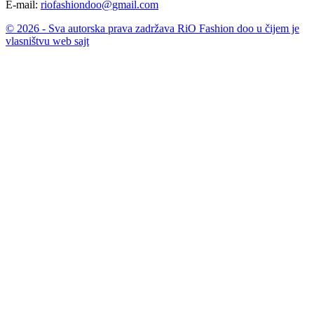
E-mail:
riofashiondoo@gmail.com
© 2026 - Sva autorska prava zadržava RiO Fashion doo u čijem je
vlasništvu web sajt