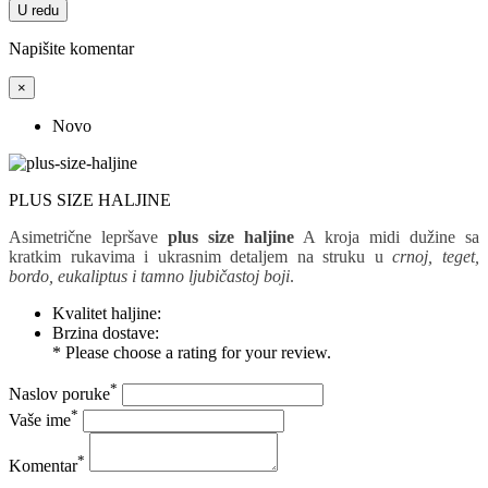
U redu
Napišite komentar
×
Novo
PLUS SIZE HALJINE
Asimetrične lepršave
plus size haljine
A kroja midi dužine sa
kratkim rukavima i ukrasnim detaljem na struku u
crnoj, teget,
bordo, eukaliptus i tamno ljubičastoj boji
.
Kvalitet haljine:
Brzina dostave:
* Please choose a rating for your review.
*
Naslov poruke
*
Vaše ime
*
Komentar