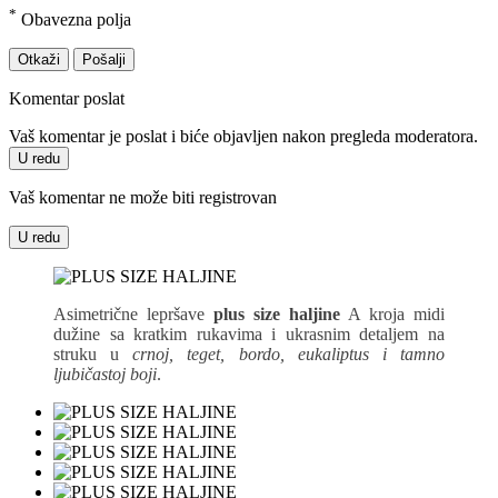
*
Obavezna polja
Otkaži
Pošalji
Komentar poslat
Vaš komentar je poslat i biće objavljen nakon pregleda moderatora.
U redu
Vaš komentar ne može biti registrovan
U redu
Asimetrične lepršave
plus size haljine
A kroja midi
dužine sa kratkim rukavima i ukrasnim detaljem na
struku u
crnoj, teget, bordo, eukaliptus i tamno
ljubičastoj boji
.