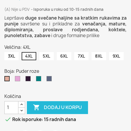
(A) Nije u PDV
Isporuka u roku od 10-15 radnih dana
Lepršave
duge svečane haljine sa kratkim rukavima
za
punije
savršene su i prikladne za
venačanja, mature,
diplomiranja, proslave rodjendana, koktele,
punoletstva, zabave
i druge formalne prilike
Veličina: 4XL
3XL
4XL
5XL
6XL
7XL
8XL
9XL
Boja: Puder roze
Orhideja
Boja
Petrolej
Golubije
Puder
roze
vina
zelena
plava
roze
Količina

DODAJ U KORPU

Rok isporuke: 15 radnih dana