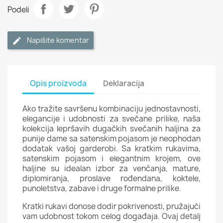
Podeli
Napišite komentar
Opis proizvoda
Deklaracija
Ako tražite savršenu kombinaciju jednostavnosti,
elegancije i udobnosti za svečane prilike, naša
kolekcija lepršavih dugačkih svečanih haljina za
punije dame sa satenskim pojasom je neophodan
dodatak vašoj garderobi. Sa kratkim rukavima,
satenskim pojasom i elegantnim krojem, ove
haljine su idealan izbor za venčanja, mature,
diplomiranja, proslave rođendana, koktele,
punoletstva, zabave i druge formalne prilike.
Kratki rukavi donose dodir pokrivenosti, pružajući
vam udobnost tokom celog događaja. Ovaj detalj