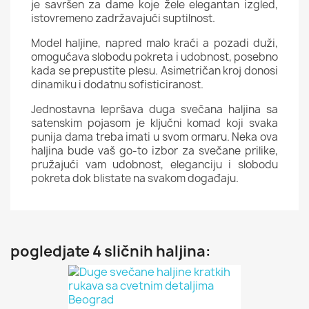
je savršen za dame koje žele elegantan izgled,
istovremeno zadržavajući suptilnost.
Model haljine, napred malo kraći a pozadi duži,
omogućava slobodu pokreta i udobnost, posebno
kada se prepustite plesu. Asimetričan kroj donosi
dinamiku i dodatnu sofisticiranost.
Jednostavna lepršava duga svečana haljina sa
satenskim pojasom je ključni komad koji svaka
punija dama treba imati u svom ormaru. Neka ova
haljina bude vaš go-to izbor za svečane prilike,
pružajući vam udobnost, eleganciju i slobodu
pokreta dok blistate na svakom događaju.
pogledjate 4 sličnih haljina: