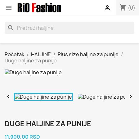
shopping_cart


(0)
search
Početak
HALJINE
Plus size haljine za punije
Duge haljine za punije


DUGE HALJINE ZA PUNIJE
11.900,00 RSD