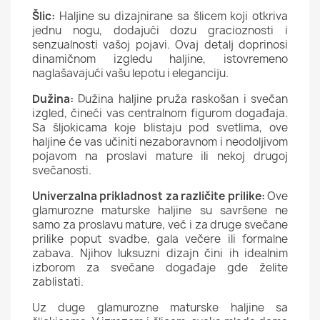
Šlic:
Haljine su dizajnirane sa šlicem koji otkriva
jednu nogu, dodajući dozu gracioznosti i
senzualnosti vašoj pojavi. Ovaj detalj doprinosi
dinamičnom izgledu haljine, istovremeno
naglašavajući vašu lepotu i eleganciju.
Dužina:
Dužina haljine pruža raskošan i svečan
izgled, čineći vas centralnom figurom događaja.
Sa šljokicama koje blistaju pod svetlima, ove
haljine će vas učiniti nezaboravnom i neodoljivom
pojavom na proslavi mature ili nekoj drugoj
svečanosti.
Univerzalna prikladnost za različite prilike:
Ove
glamurozne maturske haljine su savršene ne
samo za proslavu mature, već i za druge svečane
prilike poput svadbe, gala večere ili formalne
zabava. Njihov luksuzni dizajn čini ih idealnim
izborom za svečane događaje gde želite
zablistati.
Uz duge glamurozne maturske haljine sa