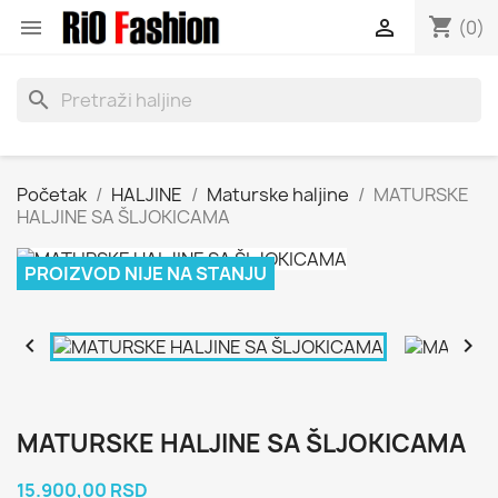
shopping_cart


(0)
search
Početak
HALJINE
Maturske haljine
MATURSKE
HALJINE SA ŠLJOKICAMA
PROIZVOD NIJE NA STANJU


MATURSKE HALJINE SA ŠLJOKICAMA
15.900,00 RSD