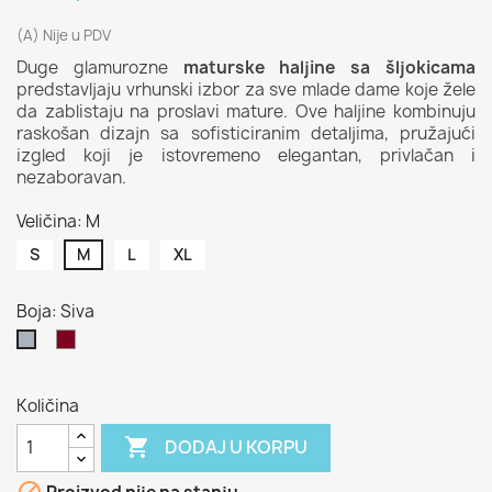
(A) Nije u PDV
Duge glamurozne
maturske haljine sa šljokicama
predstavljaju vrhunski izbor za sve mlade dame koje žele
da zablistaju na proslavi mature. Ove haljine kombinuju
raskošan dizajn sa sofisticiranim detaljima, pružajući
izgled koji je istovremeno elegantan, privlačan i
nezaboravan.
Veličina: M
S
M
L
XL
Boja: Siva
Bordo
Siva
Količina

DODAJ U KORPU
