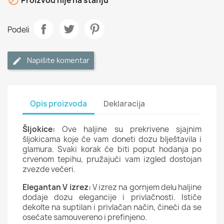
Proizvod nije na stanju
Podeli
Napišite komentar
Opis proizvoda
Deklaracija
Šljokice:
Ove haljine su prekrivene sjajnim
šljokicama koje će vam doneti dozu blještavila i
glamura. Svaki korak će biti poput hodanja po
crvenom tepihu, pružajući vam izgled dostojan
zvezde večeri.
Elegantan V izrez:
V izrez na gornjem delu haljine
dodaje dozu elegancije i privlačnosti. Ističe
dekolte na suptilan i privlačan način, čineći da se
osećate samouvereno i prefinjeno.