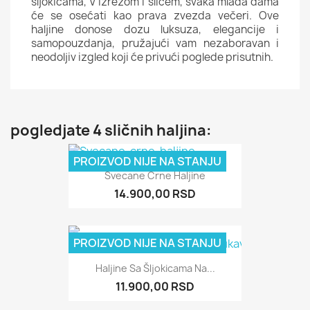
šljokicama, V izrezom i šlicem, svaka mlada dama
će se osećati kao prava zvezda večeri. Ove
haljine donose dozu luksuza, elegancije i
samopouzdanja, pružajući vam nezaboravan i
neodoljiv izgled koji će privući poglede prisutnih.
pogledjate 4 sličnih haljina:
PROIZVOD NIJE NA STANJU
Svecane Crne Haljine
14.900,00 RSD
PROIZVOD NIJE NA STANJU
Haljine Sa Šljokicama Na...
11.900,00 RSD