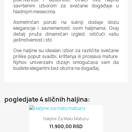
savršenim izborom za svečane događaje u
hladnijim mesecima.
Asimetričan porub na suknji dodaje dozu
elegancije i savremenosti ovim haljinama. Ovaj
detalj pruža dinamičan izgled, ističući vašu
jedinstvenost i stil.
Ove haljine su idealan izbor za različite svečane
prilike poput svadbi, krštenja ili proslava mature.
Njihov univerzalni dizajn omogućava vam da
budete elegantni bez obzira na događaj.
pogledjate 4 sličnih haljina:
Haljine Za Malu Maturu
11.900,00 RSD