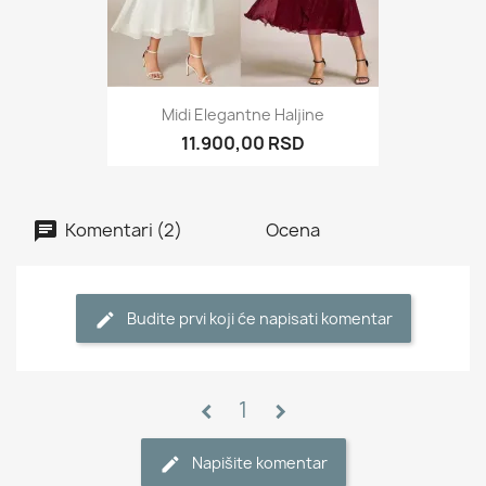
Midi Elegantne Haljine
11.900,00 RSD
Komentari (2)
Ocena
Budite prvi koji će napisati komentar
1
chevron_left
chevron_right
Napišite komentar