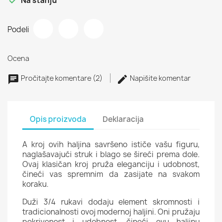
Na stanju
Podeli
Ocena
Pročitajte komentare (2)
Napišite komentar
Opis proizvoda
Deklaracija
A kroj ovih haljina savršeno ističe vašu figuru,
naglašavajući struk i blago se šireći prema dole.
Ovaj klasičan kroj pruža eleganciju i udobnost,
čineći vas spremnim da zasijate na svakom
koraku.
Duži 3/4 rukavi dodaju element skromnosti i
tradicionalnosti ovoj modernoj haljini. Oni pružaju
pokrivenost i udobnost, čineći ovu haljinu