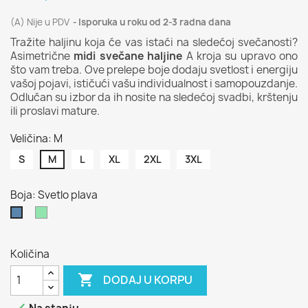
(A) Nije u PDV
Isporuka u roku od 2-3 radna dana
Tražite haljinu koja će vas istaći na sledećoj svečanosti?
Asimetrične
midi svečane haljine
A kroja su upravo ono
što vam treba. Ove prelepe boje dodaju svetlost i energiju
vašoj pojavi, ističući vašu individualnost i samopouzdanje.
Odlučan su izbor da ih nosite na sledećoj svadbi, krštenju
ili proslavi mature.
Veličina: M
S
M
L
XL
2XL
3XL
Boja: Svetlo plava
Svetlo
Svetlo
zelena
plava
Količina

DODAJ U KORPU
