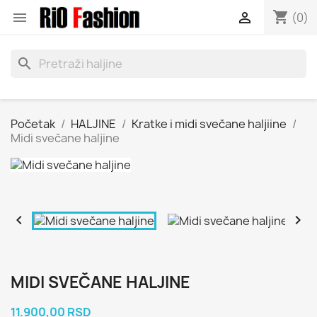
shopping_cart


(0)
search
Početak
HALJINE
Kratke i midi svečane haljiine
Midi svečane haljine


MIDI SVEČANE HALJINE
11.900,00 RSD