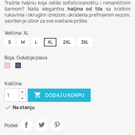
Tražite haljinu koja odiše sofisticiranošću i romantičnim
šarmom? Naša elegantna
haljina od tila
sa kratkim
rukavima i okruglim izrezom, ukrašena prefinjenim vezom,
savršen je izbor za sve svečane prilike.
Veličina: XL
S
M
L
XL
2XL
3XL
Boja: Golubije plava
Roze
Golubije
plava
Količina

DODAJ U KORPU

Na stanju
Podeli