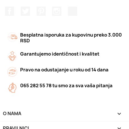
Facebook
Twitter
Pinterest
Instagram
TikTok
Besplatna isporuka za kupovinu preko 3.000
RSD
Garantujemo identičnost i kvalitet
Pravo na odustajanje u roku od 14 dana
065 282 55 78 tu smo za sva vaša pitanja
O NAMA

PRAVILNICI
