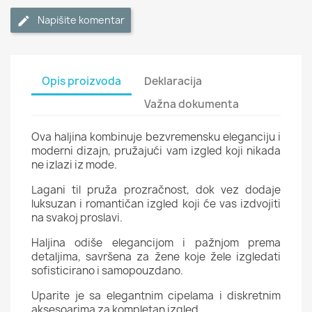
Napišite komentar
Opis proizvoda
Deklaracija
Važna dokumenta
Ova haljina kombinuje bezvremensku eleganciju i
moderni dizajn, pružajući vam izgled koji nikada
ne izlazi iz mode.
Lagani til pruža prozračnost, dok vez dodaje
luksuzan i romantičan izgled koji će vas izdvojiti
na svakoj proslavi.
Haljina odiše elegancijom i pažnjom prema
detaljima, savršena za žene koje žele izgledati
sofisticirano i samopouzdano.
Uparite je sa elegantnim cipelama i diskretnim
aksesoarima za kompletan izgled.