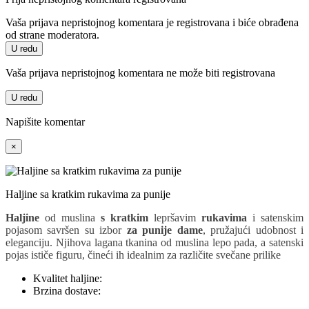
Vaša prijava nepristojnog komentara je registrovana i biće obrađena
od strane moderatora.
U redu
Vaša prijava nepristojnog komentara ne može biti registrovana
U redu
Napišite komentar
×
Haljine sa kratkim rukavima za punije
Haljine
od muslina
s kratkim
lepršavim
rukavima
i satenskim
pojasom savršen su izbor
za punije dame
, pružajući udobnost i
eleganciju. Njihova lagana tkanina od muslina lepo pada, a satenski
pojas ističe figuru, čineći ih idealnim za različite svečane prilike
Kvalitet haljine:
Brzina dostave: