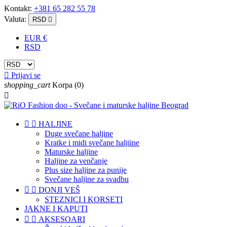
Kontakt:
+381 65 282 55 78
Valuta:
RSD

EUR €
RSD

Prijavi se
shopping_cart
Korpa
(0)



HALJINE
Duge svečane haljine
Kratke i midi svečane haljiine
Maturske haljine
Haljine za venčanje
Plus size haljine za punije
Svečane haljine za svadbu


DONJI VEŠ
STEZNICI I KORSETI
JAKNE I KAPUTI


AKSESOARI