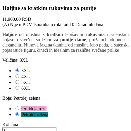
Haljine sa kratkim rukavima za punije
11.900,00 RSD
(A) Nije u PDV
Isporuka u roku od 10-15 radnih dana
Haljine
od muslina
s kratkim
lepršavim
rukavima
i satenskim
pojasom savršen su izbor
za punije dame
, pružajući udobnost i
eleganciju. Njihova lagana tkanina od muslina lepo pada, a satenski
pojas ističe figuru, čineći ih idealnim za različite svečane prilike
Veličina: 3XL
3XL
4XL
5XL
6XL
Boja: Petrolej zelena
Orhideja roze
Petrolej zelena
Količina