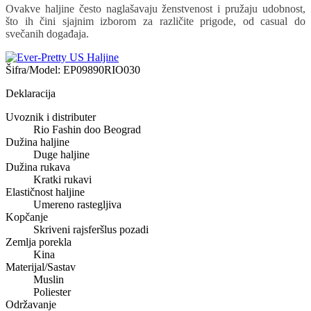
Ovakve haljine često naglašavaju ženstvenost i pružaju udobnost,
što ih čini sjajnim izborom za različite prigode, od casual do
svečanih događaja.
Šifra/Model:
EP09890RIO030
Deklaracija
Uvoznik i distributer
Rio Fashin doo Beograd
Dužina haljine
Duge haljine
Dužina rukava
Kratki rukavi
Elastičnost haljine
Umereno rastegljiva
Kopčanje
Skriveni rajsferšlus pozadi
Zemlja porekla
Kina
Materijal/Sastav
Muslin
Poliester
Održavanje