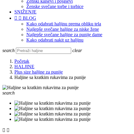
Ženski kaiševi i pojasevi
Ženske svečane torbe i torbice
SNIŽENJE


BLOG
Kako odabrati haljinu prema obliku tela
Najlepše svečane haljine za niske žene
Najlepše svečane haljine za punije dame
Kako odabrati nakit uz haljinu
search
clear
Početak
HALJINE
Plus size haljine za punije
Haljine sa kratkim rukavima za punije
search

