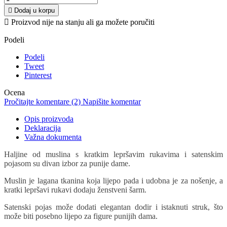

Dodaj u korpu

Proizvod nije na stanju ali ga možete poručiti
Podeli
Podeli
Tweet
Pinterest
Ocena
Pročitajte komentare (2)
Napišite komentar
Opis proizvoda
Deklaracija
Važna dokumenta
Haljine od muslina s kratkim lepršavim rukavima i satenskim
pojasom su divan izbor za punije dame.
Muslin je lagana tkanina koja lijepo pada i udobna je za nošenje, a
kratki lepršavi rukavi dodaju ženstveni šarm.
Satenski pojas može dodati elegantan dodir i istaknuti struk, što
može biti posebno lijepo za figure punijih dama.