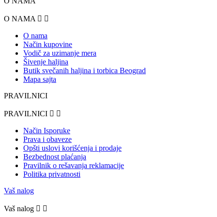
O NAMA
O NAMA


O nama
Način kupovine
Vodič za uzimanje mera
Šivenje haljina
Butik svečanih haljina i torbica Beograd
Mapa sajta
PRAVILNICI
PRAVILNICI


Način Isporuke
Prava i obaveze
Opšti uslovi korišćenja i prodaje
Bezbednost plaćanja
Pravilnik o rešavanja reklamacije
Politika privatnosti
Vaš nalog
Vaš nalog

