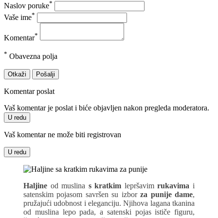
*
Naslov poruke
*
Vaše ime
*
Komentar
*
Obavezna polja
Otkaži
Pošalji
Komentar poslat
Vaš komentar je poslat i biće objavljen nakon pregleda moderatora.
U redu
Vaš komentar ne može biti registrovan
U redu
Haljine
od muslina
s kratkim
lepršavim
rukavima
i
satenskim pojasom savršen su izbor
za punije dame
,
pružajući udobnost i eleganciju. Njihova lagana tkanina
od muslina lepo pada, a satenski pojas ističe figuru,