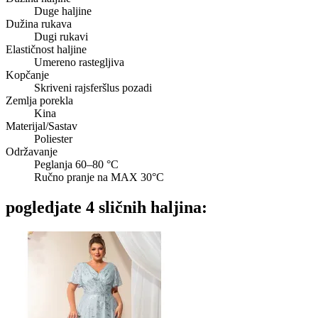
Duge haljine
Dužina rukava
Dugi rukavi
Elastičnost haljine
Umereno rastegljiva
Kopčanje
Skriveni rajsferšlus pozadi
Zemlja porekla
Kina
Materijal/Sastav
Poliester
Održavanje
Peglanja 60–80 °C
Ručno pranje na MAX 30°C
pogledjate 4 sličnih haljina: