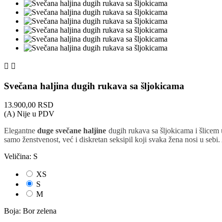


Svečana haljina dugih rukava sa šljokicama
13.900,00 RSD
(A) Nije u PDV
Elegantne
duge svečane haljine
dugih rukava sa šljokicama i šlicem u
samo ženstvenost, već i diskretan seksipil koji svaka žena nosi u seb
Veličina: S
XS
S
M
Boja: Bor zelena