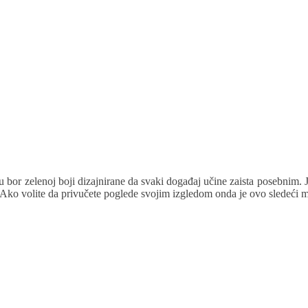
 bor zelenoj boji dizajnirane da svaki događaj učine zaista posebnim. J
i. Ako volite da privučete poglede svojim izgledom onda je ovo sledeći