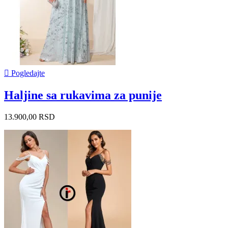

Pogledajte
Haljine sa rukavima za punije
13.900,00 RSD