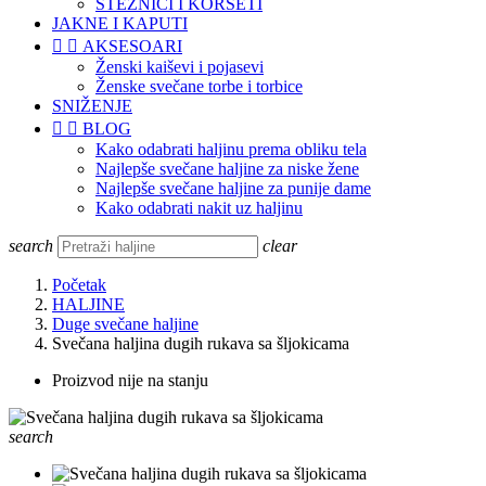
STEZNICI I KORSETI
JAKNE I KAPUTI


AKSESOARI
Ženski kaiševi i pojasevi
Ženske svečane torbe i torbice
SNIŽENJE


BLOG
Kako odabrati haljinu prema obliku tela
Najlepše svečane haljine za niske žene
Najlepše svečane haljine za punije dame
Kako odabrati nakit uz haljinu
search
clear
Početak
HALJINE
Duge svečane haljine
Svečana haljina dugih rukava sa šljokicama
Proizvod nije na stanju
search