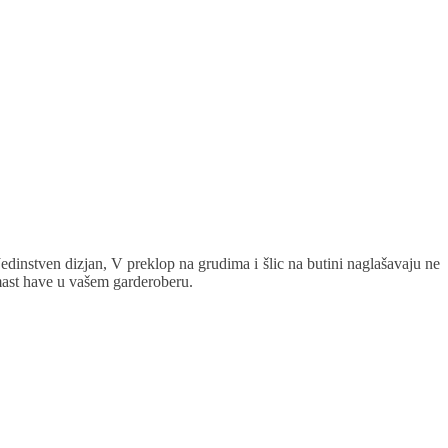
edinstven dizjan, V preklop na grudima i šlic na butini naglašavaju ne
 mast have u vašem garderoberu.