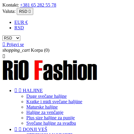
Kontakt:
+381 65 282 55 78
Valuta:
RSD

EUR €
RSD

Prijavi se
shopping_cart
Korpa
(0)



HALJINE
Duge svečane haljine
Kratke i midi svečane haljiine
Maturske haljine
Haljine za venčanje
Plus size haljine za punije
Svečane haljine za svadbu


DONJI VEŠ