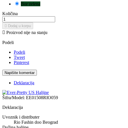
Bor zelena
Količina

Dodaj u korpu

Proizvod nije na stanju
Podeli
Podeli
Tweet
Pinterest
Napišite komentar
Deklaracija
Šifra/Model:
EE01508RIO059
Deklaracija
Uvoznik i distributer
Rio Fashin doo Beograd
Dužina haljine