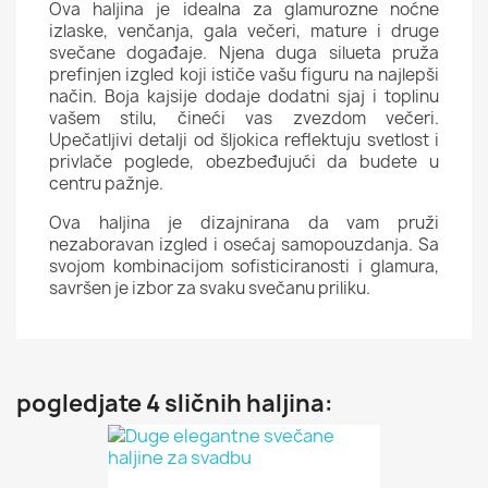
Ova haljina je idealna za glamurozne noćne
izlaske, venčanja, gala večeri, mature i druge
svečane događaje. Njena duga silueta pruža
prefinjen izgled koji ističe vašu figuru na najlepši
način. Boja kajsije dodaje dodatni sjaj i toplinu
vašem stilu, čineći vas zvezdom večeri.
Upečatljivi detalji od šljokica reflektuju svetlost i
privlače poglede, obezbeđujući da budete u
centru pažnje.
Ova haljina je dizajnirana da vam pruži
nezaboravan izgled i osećaj samopouzdanja. Sa
svojom kombinacijom sofisticiranosti i glamura,
savršen je izbor za svaku svečanu priliku.
pogledjate 4 sličnih haljina: