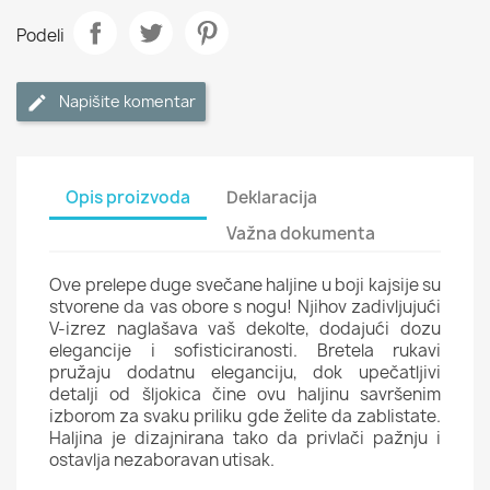
Podeli
Napišite komentar
Opis proizvoda
Deklaracija
Važna dokumenta
Ove prelepe duge svečane haljine u boji kajsije su
stvorene da vas obore s nogu! Njihov zadivljujući
V-izrez naglašava vaš dekolte, dodajući dozu
elegancije i sofisticiranosti. Bretela rukavi
pružaju dodatnu eleganciju, dok upečatljivi
detalji od šljokica čine ovu haljinu savršenim
izborom za svaku priliku gde želite da zablistate.
Haljina je dizajnirana tako da privlači pažnju i
ostavlja nezaboravan utisak.