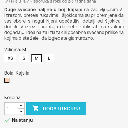
(A) Nije u PDV
Isporuka u roku od 2-3 radna dana
Duge svečane haljine u boji kajsije
sa zadivljujućim V-
izrezom, bretela rukavima i šljokicama su pripremljene da
vas obore s nogu! Njeni upečatljivi detalji od šljokica i
duboki V-izrez garantuju da ćete zablistati na svakom
događaju. Idealna za izlazak ili posebne svečane prilike na
kojima biste želeli da izgledate glamurozno.
Veličina: M
XS
S
M
L
Boja: Kajsija
Kajsija
Količina

DODAJ U KORPU

Na stanju