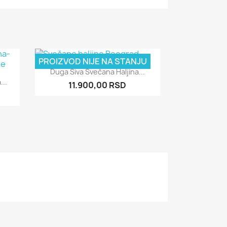
PROIZVOD NIJE NA STANJU
Pogledajte

Duga Siva Svečana Haljina...
...
11.900,00 RSD