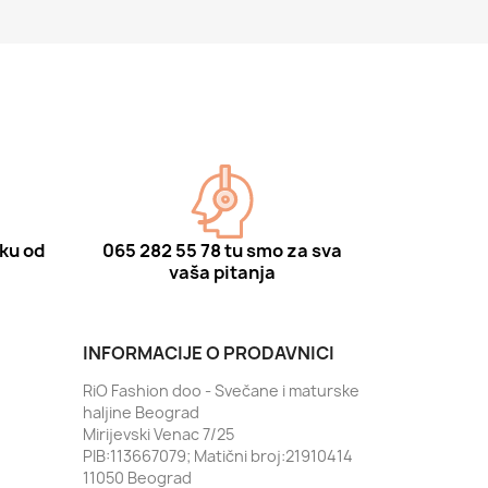
ku od
065 282 55 78 tu smo za sva
vaša pitanja
INFORMACIJE O PRODAVNICI
RiO Fashion doo - Svečane i maturske
haljine Beograd
Mirijevski Venac 7/25
PIB:113667079; Matični broj:21910414
11050 Beograd