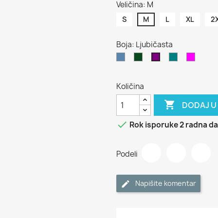
Veličina: M
S
M
L
XL
2
Boja: Ljubičasta
Svetlo
Bor
Petrolej
Fuksija
Ljubičasta
plava
zelena
zelena
Količina

DODAJ U

Rok isporuke 2 radna d
Podeli
Napišite komentar