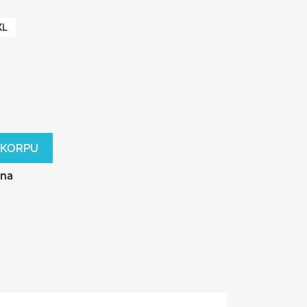
XL
 KORPU
ana