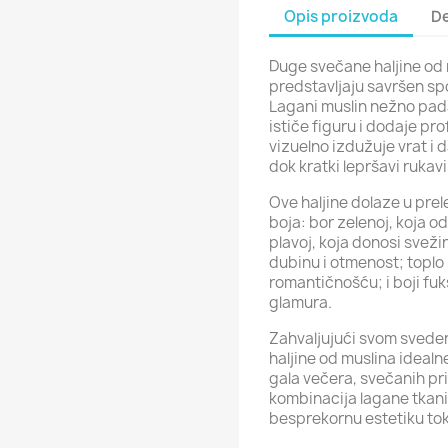
Opis proizvoda
De
Duge svečane haljine od
predstavljaju savršen sp
Lagani muslin nežno pada
ističe figuru i dodaje pro
vizuelno izdužuje vrat i d
dok kratki lepršavi rukav
Ove haljine dolaze u prel
boja: bor zelenoj, koja o
plavoj, koja donosi sveži
dubinu i otmenost; toplo
romantičnošću; i boji fuk
glamura.
Zahvaljujući svom svede
haljine od muslina idealn
gala večera, svečanih prij
kombinacija lagane tkani
besprekornu estetiku tok