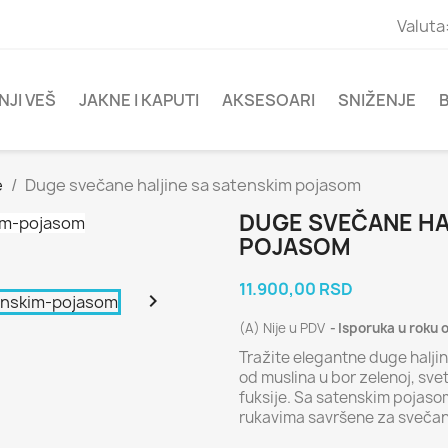
Valuta
NJI VEŠ
JAKNE I KAPUTI
AKSESOARI
SNIŽENJE
e
Duge svečane haljine sa satenskim pojasom
DUGE SVEČANE HA
POJASOM
11.900,00 RSD

(A) Nije u PDV
Isporuka u roku 
Tražite elegantne duge halji
od muslina u bor zelenoj, svetl
fuksije. Sa satenskim pojasom
rukavima savršene za svečane