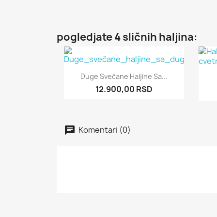
pogledjate 4 sličnih haljina:
Pogledajte

Duge Svečane Haljine Sa...
12.900,00 RSD
Komentari (0)