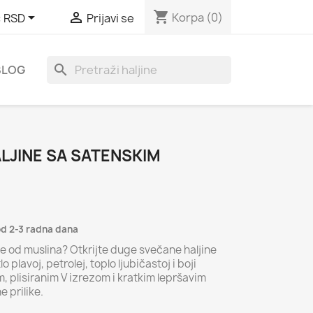
shopping_cart


Korpa
(0)
:
RSD
Prijavi se
search
BLOG
LJINE SA SATENSKIM
od 2-3 radna dana
ne od muslina? Otkrijte duge svečane haljine
o plavoj, petrolej, toplo ljubičastoj i boji
, plisiranim V izrezom i kratkim lepršavim
 prilike.