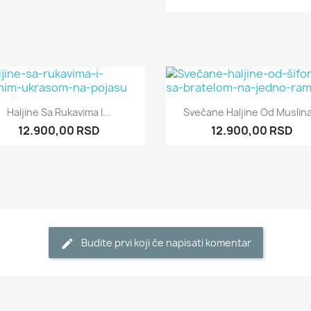
Pogledajte
Pogledajte


Haljine Sa Rukavima I...
Svečane Haljine Od Muslina
+1
12.900,00 RSD
12.900,00 RSD
Budite prvi koji će napisati komentar