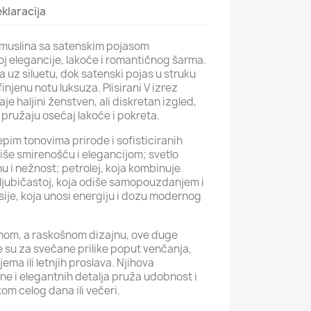
klaracija
 muslina sa satenskim pojasom
oj elegancije, lakoće i romantičnog šarma.
 uz siluetu, dok satenski pojas u struku
finjenu notu luksuza. Plisirani V izrez
aje haljini ženstven, ali diskretan izgled,
i pružaju osećaj lakoće i pokreta.
epim tonovima prirode i sofisticiranih
diše smirenošću i elegancijom; svetlo
nu i nežnost; petrolej, koja kombinuje
 ljubičastoj, koja odiše samopouzdanjem i
sije, koja unosi energiju i dozu modernog
nom, a raskošnom dizajnu, ove duge
e su za svečane prilike poput venčanja,
ema ili letnjih proslava. Njihova
ne i elegantnih detalja pruža udobnost i
om celog dana ili večeri.