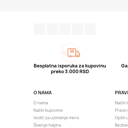
Facebook
Twitter
Pinterest
Instagram
TikTok
Besplatna isporuka za kupovinu
Ga
preko 3.000 RSD
O NAMA
PRAVI
O nama
Način 
Način kupovine
Prava 
Vodič za uzimanje mera
Opšti u
Šivenje haljina
Bezbed